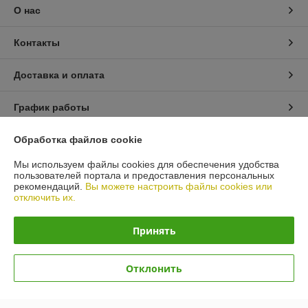
О нас
Контакты
Доставка и оплата
График работы
Полная версия сайта
Обработка файлов cookie
Мы используем файлы cookies для обеспечения удобства
Политика обработки cookies
пользователей портала и предоставления персональных
рекомендаций.
Вы можете настроить файлы cookies или
отключить их.
Сайт создан на платформе Deal.by
Принять
Отклонить
Информация для покупателя