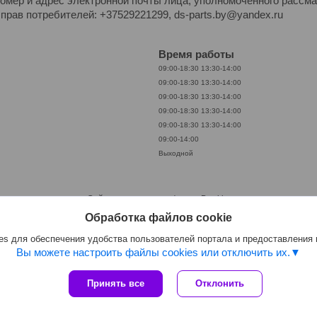
омер и адрес электронной почты лица, уполномоченного рассм
прав потребителей: +37529221299, ds-parts.by@yandex.ru
Время работы
09:00-18:30
13:30-14:00
09:00-18:30
13:30-14:00
09:00-18:30
13:30-14:00
09:00-18:30
13:30-14:00
09:00-18:30
13:30-14:00
09:00-14:00
Выходной
Сайт создан на платформе Deal.by
Политика обработки файлов cookies
Обработка файлов cookie
МАГАЗИН КАЧЕСТВЕННОГО АВТОСВЕТА |
Пожаловаться на контент
Select Language
▼
s для обеспечения удобства пользователей портала и предоставления
Вы можете настроить файлы cookies или отключить их.
Принять все
Отклонить