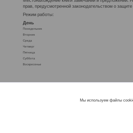
Местонахождение книги замечаний и предложений: Н
прав, предусмотренной законодательством о защите 
Режим работы:
День
Понедельник
Вторник
Среда
Четверг
Пятница
Суббота
Воскресенье
Мы используем файлы cookie