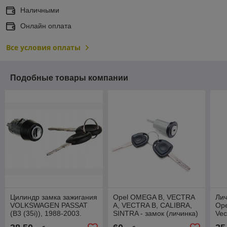
Наличными
Онлайн оплата
Все условия оплаты
Подобные товары компании
Цилиндр замка зажигания
Opel OMEGA B, VECTRA
Лич
VOLKSWAGEN PASSAT
A, VECTRA B, CALIBRA,
Ope
(B3 (35i)), 1988-2003.
SINTRA - замок (личинка)
Vec
Новый!
зажигания с ключами
клю