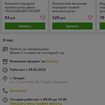
Внешняя передняя
Внутренний механизм
Вн
правая ручка двери
передней правой
пе
VOLKSWAGEN PASSAT
внешней ручки
ру
(B4 (3A)) 1993-1996
VOLKSWAGEN PASSAT
PAS
63
120
79
руб.
руб.
(B6 (3C)) 2005-2010
20
новый
Купить
Купить
О нас
Рейтинг не сформирован
Менее 5 отзывов за последний год
Компания продает на
Deal.by
Работает с 05.02.2019
г. Гродно
ул. 17 сентября 55, Гродно, Беларусь
Контакты
Сегодня работает с 09:00 до 14:00
Показать весь график работы