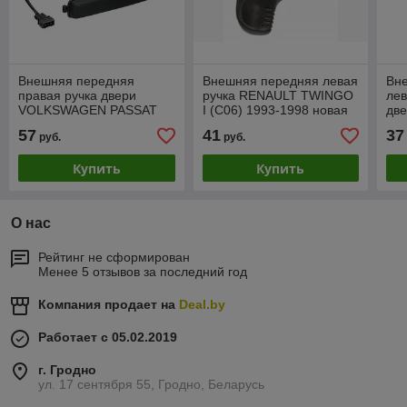
Внешняя передняя
Внешняя передняя левая
Вн
правая ручка двери
ручка RENAULT TWINGO
лев
VOLKSWAGEN PASSAT
I (C06) 1993-1998 новая
дв
(B3 (35i)) 1988-1993
(D
57
41
37
руб.
руб.
199
Купить
Купить
О нас
Рейтинг не сформирован
Менее 5 отзывов за последний год
Компания продает на
Deal.by
Работает с 05.02.2019
г. Гродно
ул. 17 сентября 55, Гродно, Беларусь