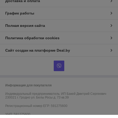
Доставка и оплата
График работы
Полная версия сайта
Политика обработки cookies
Сайт создан на платформе Deal.by
Информация для покупателя
Индивидуальный предприниматель:
ИП Бакей Дмитрий Сергеевич
230021 г. Гродно ул. Белы Росы д. 73 кв.39
Регистрационный номер ЕГР: 591275600
УНП: 591275600