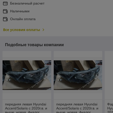
Безналичный расчет
Наличными
Онлайн оплата
Все условия оплаты
Подобные товары компании
передняя левая Hyundai
передняя левая Hyundai
Фа
Accent/Solaris с 2020г.в. и
Accent/Solaris с 2020г.в. и
Hyu
выше, новая. Аналог
выше, новая. Аналог
202