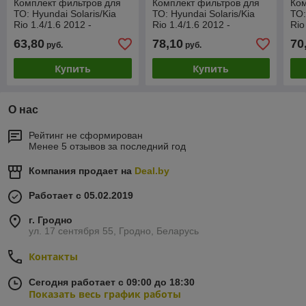
Комплект фильтров для
Комплект фильтров для
Ком
ТО: Hyundai Solaris/Kia
ТО: Hyundai Solaris/Kia
ТО:
Rio 1.4/1.6 2012 -
Rio 1.4/1.6 2012 -
Rio
Оригинальные номера:
Оригинальные номера:
Ор
63,80
78,10
70
руб.
руб.
Масл. 2630035503 Возд.
Масл. 2630035503 Возд.
Мас
Купить
Купить
О нас
Рейтинг не сформирован
Менее 5 отзывов за последний год
Компания продает на
Deal.by
Работает с 05.02.2019
г. Гродно
ул. 17 сентября 55, Гродно, Беларусь
Контакты
Сегодня работает с 09:00 до 18:30
Показать весь график работы