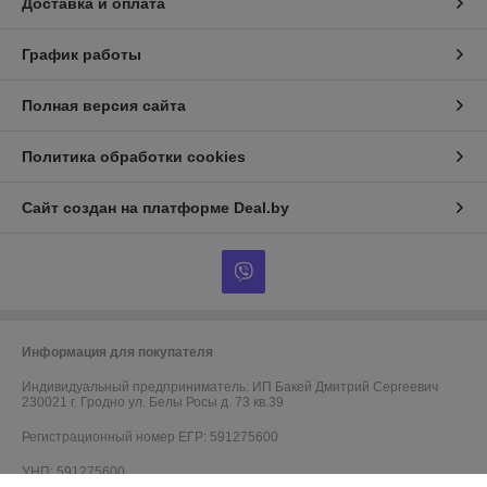
Доставка и оплата
График работы
Полная версия сайта
Политика обработки cookies
Сайт создан на платформе Deal.by
Информация для покупателя
Индивидуальный предприниматель:
ИП Бакей Дмитрий Сергеевич
230021 г. Гродно ул. Белы Росы д. 73 кв.39
Регистрационный номер ЕГР: 591275600
УНП: 591275600