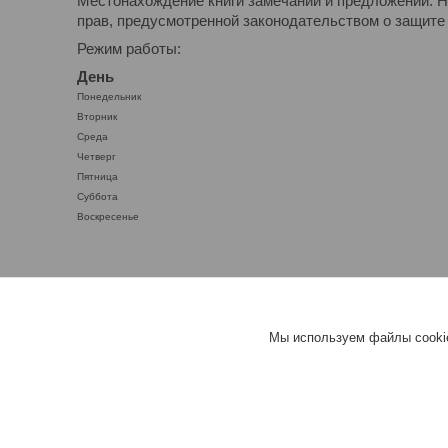
Местонахождение книги замечаний и предложений: Н
прав, предусмотренной законодательством о защите 
Режим работы:
День
Понедельник
Вторник
Среда
Четверг
Пятница
Суббота
Воскресенье
Мы используем файлы cookie