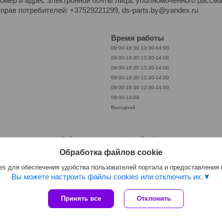
омер и адрес электронной почты лица, уполномоченного рассм
прав потребителей: +37529221299, ds-parts.by@yandex.ru
Время работы
09:00-18:30
13:30-14:00
09:00-18:30
13:30-14:00
09:00-18:30
13:30-14:00
09:00-18:30
13:30-14:00
09:00-18:30
13:30-14:00
09:00-14:00
Выходной
Сайт создан на платформе Deal.by
Политика обработки файлов cookies
Обработка файлов cookie
МАГАЗИН КАЧЕСТВЕННОГО АВТОСВЕТА |
Пожаловаться на контент
Select Language
▼
s для обеспечения удобства пользователей портала и предоставления
Вы можете настроить файлы cookies или отключить их.
Принять все
Отклонить