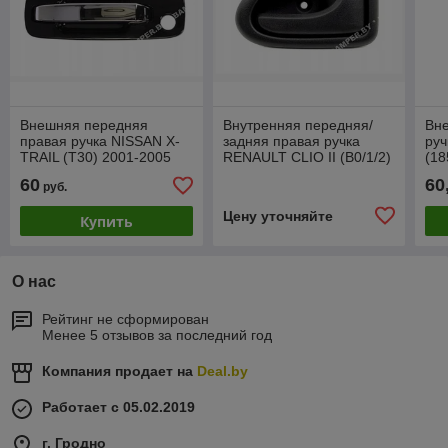
Внешняя передняя
Внутренняя передняя/
Вн
правая ручка NISSAN X-
задняя правая ручка
руч
TRAIL (T30) 2001-2005
RENAULT CLIO II (B0/1/2)
(18
Новая!
1998-2001 Новая!
60
60
руб.
Цену уточняйте
Купить
О нас
Рейтинг не сформирован
Менее 5 отзывов за последний год
Компания продает на
Deal.by
Работает с 05.02.2019
г. Гродно