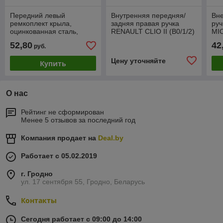
Передний левый
Внутренняя передняя/
Вн
ремкоплект крыла,
задняя правая ручка
руч
оцинкованная сталь,
RENAULT CLIO II (B0/1/2)
MIC
нижнее положение,
1998-2001 Новая!
Нов
52,80
42
руб.
задняя часть DAEWOO
MATIZ I (KLYA/M100)
Цену уточняйте
Купить
О нас
Рейтинг не сформирован
Менее 5 отзывов за последний год
Компания продает на
Deal.by
Работает с 05.02.2019
г. Гродно
ул. 17 сентября 55, Гродно, Беларусь
Контакты
Сегодня работает с 09:00 до 14:00