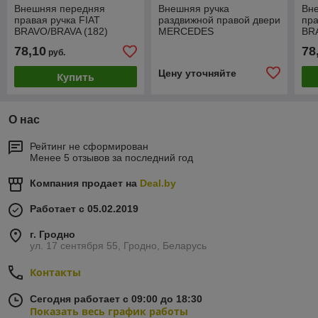
Внешняя передняя
Внешняя ручка
Вн
правая ручка FIAT
раздвижной правой двери
пра
BRAVO/BRAVA (182)
MERCEDES
BR
1995-2001 Новая!
SPRINTER/CLASSIC 208-
199
78,10
78
руб.
416 2003-н.д. Новая!
Цену уточняйте
Купить
О нас
Рейтинг не сформирован
Менее 5 отзывов за последний год
Компания продает на
Deal.by
Работает с 05.02.2019
г. Гродно
ул. 17 сентября 55, Гродно, Беларусь
Контакты
Сегодня работает с 09:00 до 18:30
Показать весь график работы