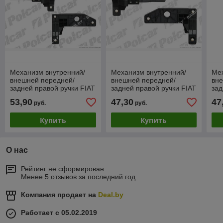
Механизм внутренний/
Механизм внутренний/
Мех
внешней передней/
внешней передней/
вн
задней правой ручки FIAT
задней правой ручки FIAT
зад
BRAVO/BRAVA (182)
BRAVO/BRAVA (182)
BR
53,90
47,30
47
руб.
руб.
1995-2001 Новый!
1995-2001 Новый!
199
Купить
Купить
О нас
Рейтинг не сформирован
Менее 5 отзывов за последний год
Компания продает на
Deal.by
Работает с 05.02.2019