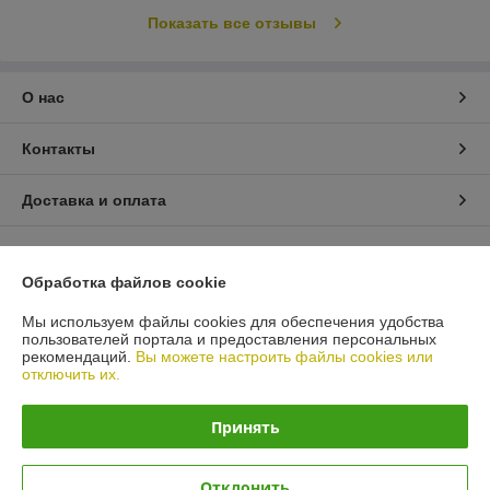
Показать все отзывы
О нас
Контакты
Доставка и оплата
График работы
Обработка файлов cookie
Полная версия сайта
Мы используем файлы cookies для обеспечения удобства
пользователей портала и предоставления персональных
Политика обработки cookies
рекомендаций.
Вы можете настроить файлы cookies или
отключить их.
Сайт создан на платформе Deal.by
Принять
Отклонить