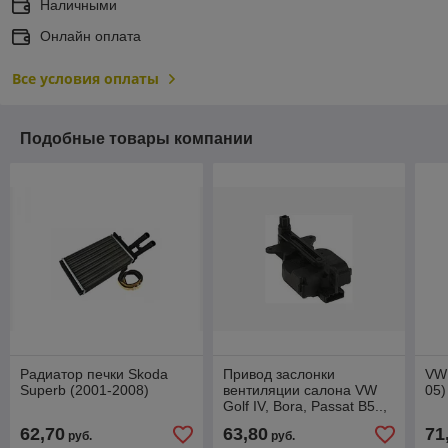
Наличными
Онлайн оплата
Все условия оплаты
Подобные товары компании
Радиатор печки Skoda
Привод заслонки
VW 
Superb (2001-2008)
вентиляции салона VW
05)
Golf IV, Bora, Passat B5..,
Audi., Skoda.. (без
62,70
63,80
71
руб.
руб.
клим.контр.) *