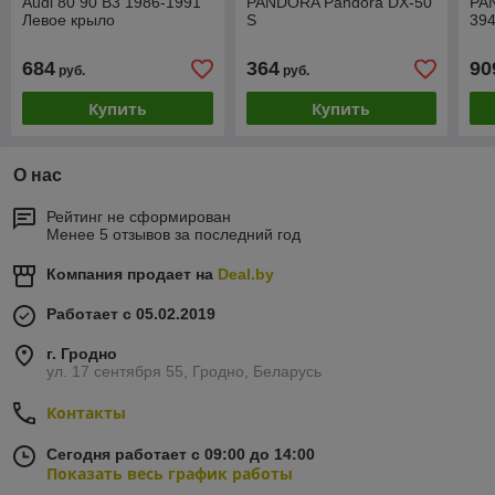
Audi 80 90 B3 1986-1991
PANDORA Pandora DX-50
PA
Левое крыло
S
394
684
364
90
руб.
руб.
Купить
Купить
О нас
Рейтинг не сформирован
Менее 5 отзывов за последний год
Компания продает на
Deal.by
Работает с 05.02.2019
г. Гродно
ул. 17 сентября 55, Гродно, Беларусь
Контакты
Сегодня работает с 09:00 до 14:00
Показать весь график работы