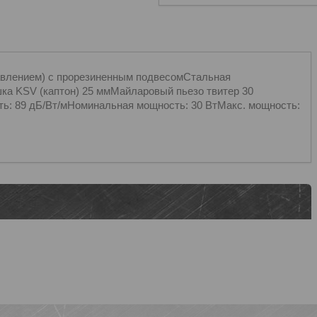
авлением) с прорезиненным подвесомСтальная
ушка KSV (каптон) 25 ммМайларовый пьезо твитер 30
ть: 89 дБ/Вт/мНоминальная мощность: 30 ВтМакс. мощность: