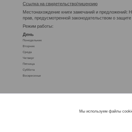
Ссылка на свидетельство/лицензию
Местонахождение книги замечаний и предложений: Н
прав, предусмотренной законодательством о защите 
Режим работы:
День
Понедельник
Вторник
Среда
Четверг
Пятница
Суббота
Воскресенье
Мы используем файлы cookie